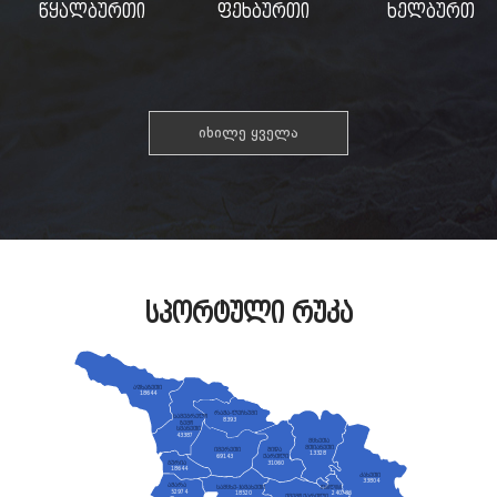
წყალბურთი
ფეხბურთი
ხელბურთი
იხილე ყველა
სპორტული რუკა
აფხაზეთი
18644
რაჭა-ლეჩხუმი
სამეგრელო
8393
ზემო
სვანეთი
43387
მცხეთა
მთიანეთი
იმერეთი
შიდა
13328
69143
ქართლი
გურია
31060
18644
კახეთი
33804
აჭარა
სამცხე-ჯავახეთი
თბილისი
52974
18520
240786
ქვემო ქართლი