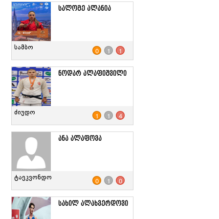
სალომე ალანია
სამბო
0
1
1
ნოდარ ალაფიშვილი
ძიუდო
1
1
4
ანა ალაფოვა
ტაეკვონდო
0
1
0
სახილ ალახვერდოვი