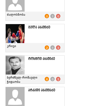
ძალოსნობა
0
1
0
გელა აბაშიძე
კრივი
2
1
3
როსტომ აბაშიძე
ბერძნულ-რომაული
6
0
3
ჭიდაობა
არკადი აბაშმაძე