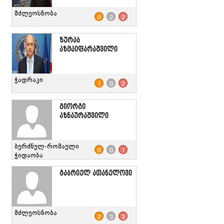
მძლეოსნობა
0
2
2
ზურაბ
აზმაიფარაშვილი
ჭადრაკი
1
0
2
გიორგი
აზნაურაშვილი
ბერძნულ-რომაული
0
0
1
ჭიდაობა
გაბრიელ ათანელოვი
მძლეოსნობა
2
3
3