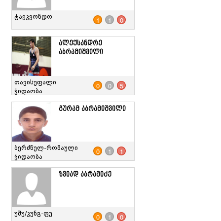
ტაეკვონდო
1
1
0
ალექსანდრე
აბრამიშვილი
თავისუფალი
0
0
5
ჭიდაობა
გურამ აბრამიშვილი
ბერძნულ-რომაული
0
1
1
ჭიდაობა
ზვიად აბრამიძე
უშუ/კუნგ-ფუ
0
1
0