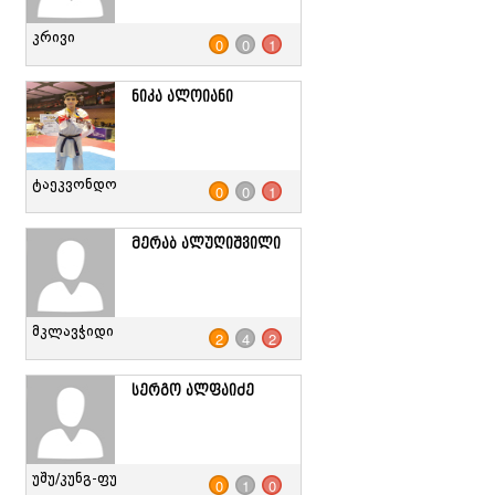
კრივი
0
0
1
ნიკა ალოიანი
ტაეკვონდო
0
0
1
მერაბ ალუღიშვილი
მკლავჭიდი
2
4
2
სერგო ალფაიძე
უშუ/კუნგ-ფუ
0
1
0