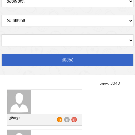
ძიება
სულ: 3343
კრივი
0
0
0