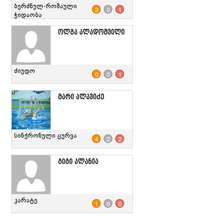
ბერძნულ-რომაული
3
0
1
ჭიდაობა
ოლგა ალადოშვილი
ძიუდო
0
0
1
მარი ალავიძე
სინქრონული ცურვა
4
2
2
გიგი ალანია
კარატე
1
0
0