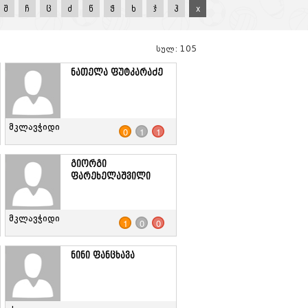
შ
ჩ
ც
ძ
წ
ჭ
ხ
ჯ
ჰ
x
სულ: 105
ნათელა ფუტკარაძე
მკლავჭიდი
0
1
1
გიორგი
ფარეხელაშვილი
მკლავჭიდი
1
0
0
ნინი ფანცხავა