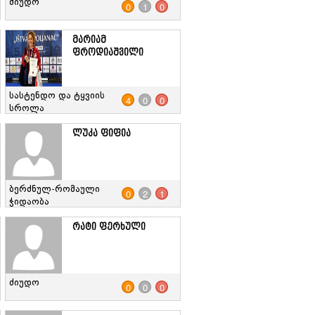
ძიუდო
0
1
0
მარიამ
ფროდიაშვილი
სასტენდო და ტყვიის
4
0
0
სროლა
ლუკა ფიფია
ბერძნულ-რომაული
0
2
1
ჭიდაობა
რატი ფერხული
ძიუდო
0
0
0