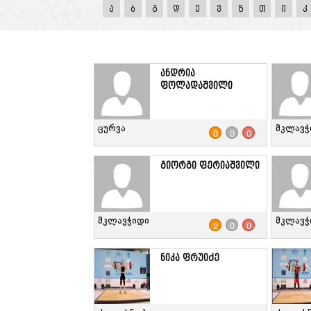
ა
ბ
გ
დ
ე
ვ
ზ
თ
ი
კ
ანდრია
ფოლადაშვილი
ცურვა
მკლავჭ
0
0
0
გიორგი ფერიაშვილი
მკლავჭიდი
მკლავჭ
2
0
0
ნიკა ფრუიძე