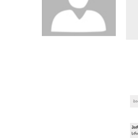
ბ
პი
სრ