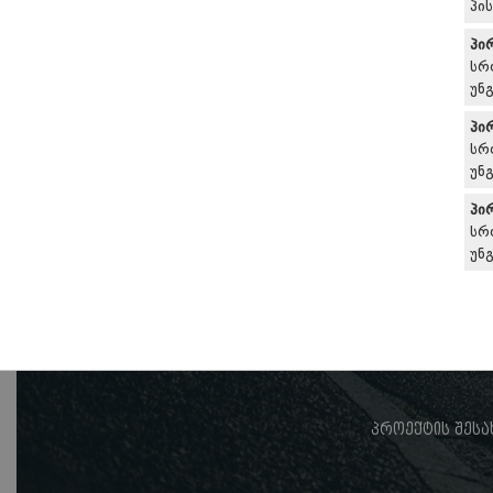
პი
პი
სრ
უნ
პი
სრ
უნ
პი
სრ
უნ
პროექტის შესა