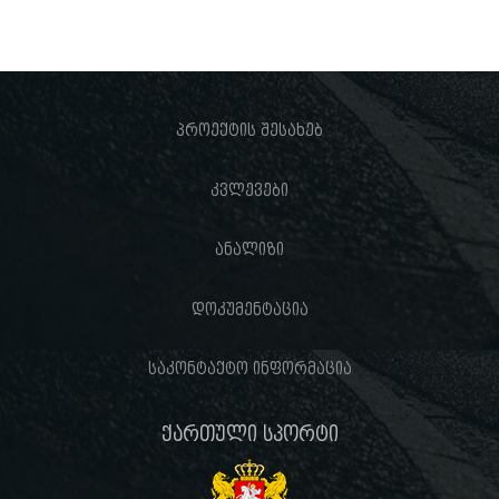
პროექტის შესახებ
კვლევები
ანალიზი
დოკუმენტაცია
საკონტაქტო ინფორმაცია
ქართული სპორტი