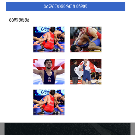
გადმოტვირთე ინფო
გალერეა