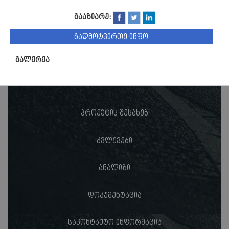
გააზიარე:
გადმოტვირთე ინფო
გალერეა
პროექტის შესახებ
კვლევები
ანალიზი
დოკუმენტაცია
საკონტაქტო ინფორმაცია