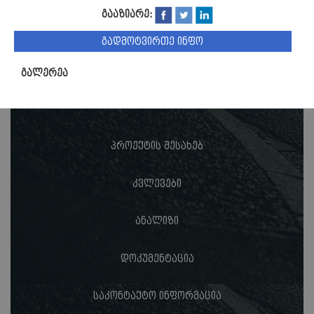
გააზიარე:
გადმოტვირთე ინფო
გალერეა
პროექტის შესახებ
კვლევები
ანალიზი
დოკუმენტაცია
საკონტაქტო ინფორმაცია