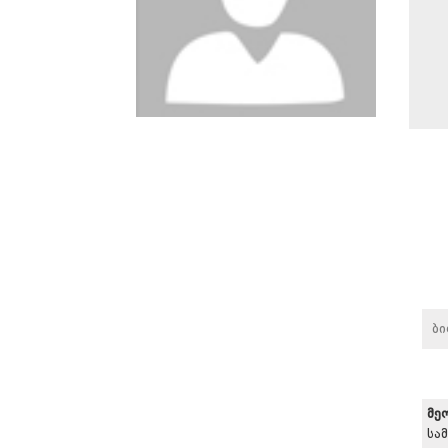
ბ
მე
სა