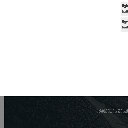
მე
სა
მე
სა
პროექტის შესა