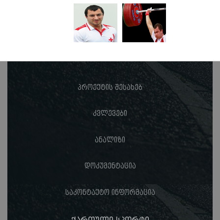
პროექტის შესახებ
კვლევები
ანალიზი
დოკუმენტაცია
საკონტაქტო ინფორმაცია