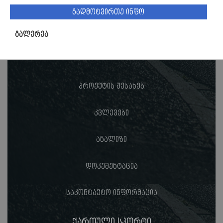
გადმოტვირთე ინფო
გალერეა
პროექტის შესახებ
კვლევები
ანალიზი
დოკუმენტაცია
საკონტაქტო ინფორმაცია
ქართული სპორტი