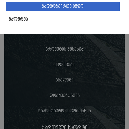
გადმოტვირთე ინფო
გალერეა
პროექტის შესახებ
კვლევები
ანალიზი
დოკუმენტაცია
საკონტაქტო ინფორმაცია
ქართული სპორტი