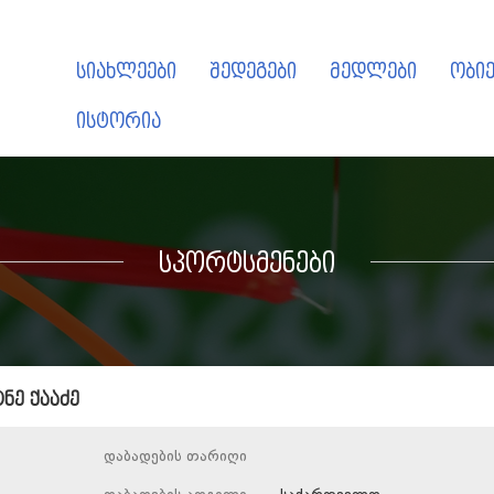
სიახლეები
შედეგები
მედლები
ობიე
ისტორია
სპორტსმენები
ნე ქააძე
დაბადების თარიღი