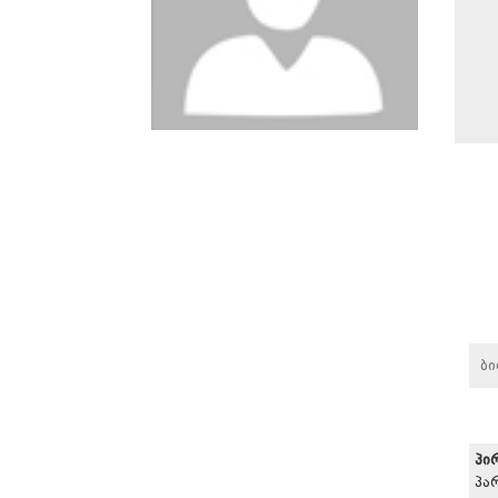
ბ
პი
პა