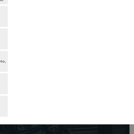
თი
ია,