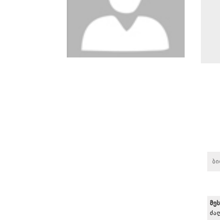
ბ
მე
ძა