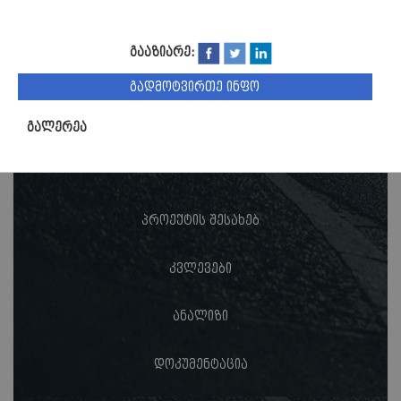
გააზიარე:
გადმოტვირთე ინფო
გალერეა
პროექტის შესახებ
კვლევები
ანალიზი
დოკუმენტაცია