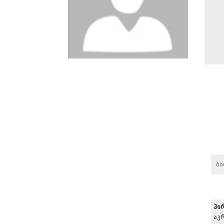
ბ
პი
აკ