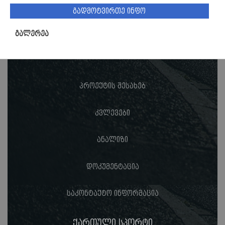
გადმოტვირთე ინფო
გალერეა
პროექტის შესახებ
კვლევები
ანალიზი
დოკუმენტაცია
საკონტაქტო ინფორმაცია
ქართული სპორტი