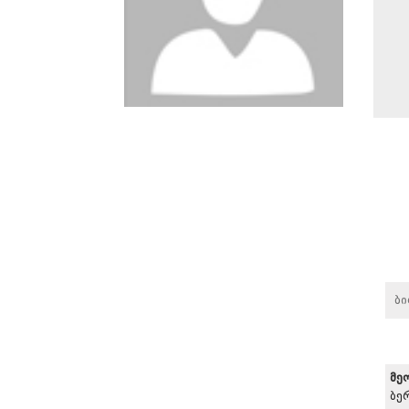
ბ
მე
ბე