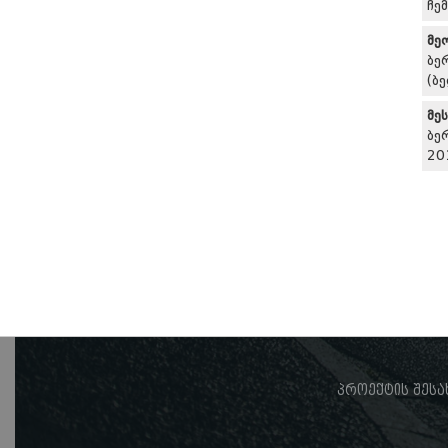
ჩე
მე
ბე
(ბ
მე
ბე
20
პროექტის შესა