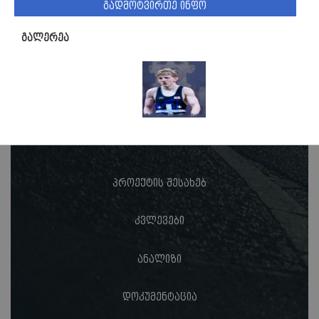
გადმოტვირთე ინფო
გალერეა
პროექტის შესახებ
კვლევები
ანალიზი
დოკუმენტაცია