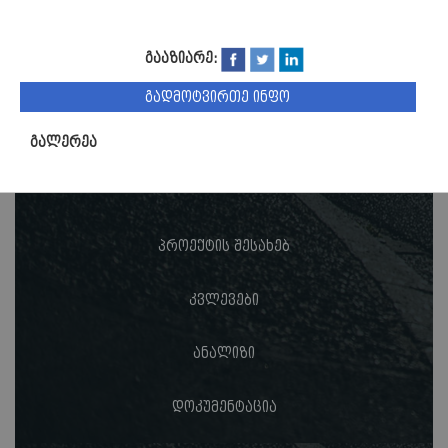
გააზიარე:
გადმოტვირთე ინფო
გალერეა
პროექტის შესახებ
კვლევები
ანალიზი
დოკუმენტაცია