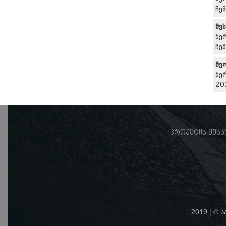
ჩე
მე
ბე
ჩე
მე
ბე
20
პროექტის შესა
2019 | © 