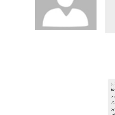
ბ
ჭა
2
პრ
2