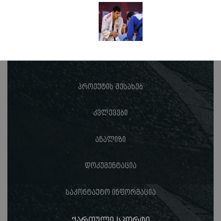
პროექტის შესახებ
კვლევები
ანალიზი
დოკუმენტაცია
საკონტაქტო ინფორმაცია
ქართული სპორტი