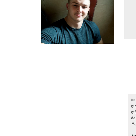
ბ
და
დ
ძა
*
-