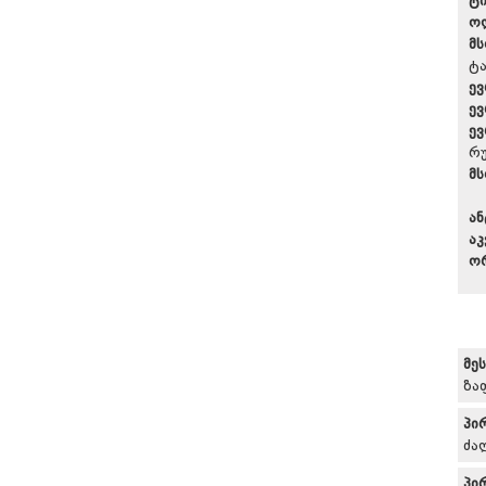
ტ
ო
მ
ტ
ევ
ევ
ევ
რუ
მ
ან
აკ
ო
მე
ზა
პი
ძა
პი