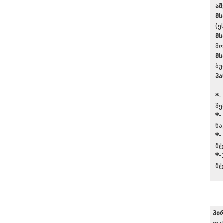
ამ
მ
(ე
მს
მო
მ
ბუ
პა
*
-
შ
*
-
ნა
*
-
შტ
*
-
შტ
პი