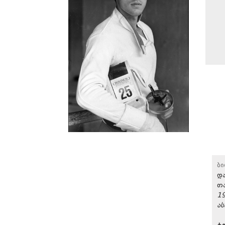
ბ
დ
თ
19
ას