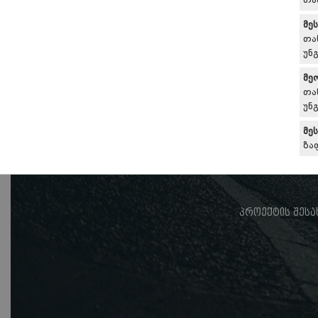
თა
მე
თა
უნ
მე
თა
უნ
მე
ზა
პროექტის შესა