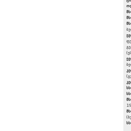
ტ
ო
მ
მს
მ
ბუ
ევ
ფე
გე
(ე
ევ
ბე
კე
(გ
კე
სს
სს
მს
19
მს
(ბ
სს