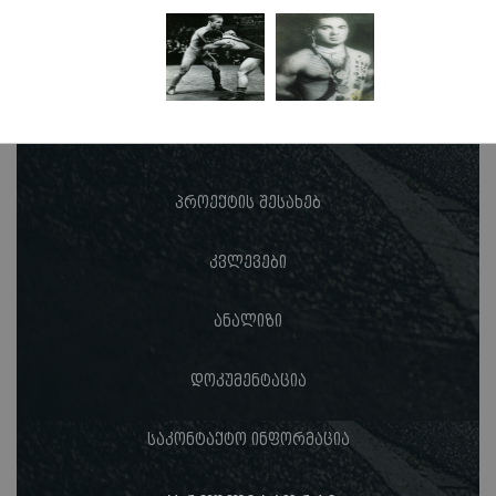
პროექტის შესახებ
კვლევები
ანალიზი
დოკუმენტაცია
საკონტაქტო ინფორმაცია