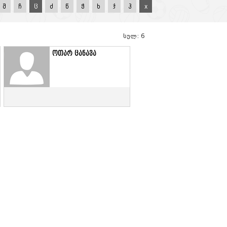
შ
ჩ
ც
ძ
წ
ჭ
ხ
ჯ
ჰ
x
სულ: 6
ოთარ ცანავა