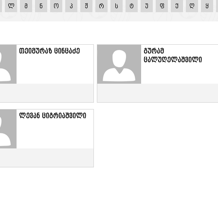
ლ
მ
ნ
ო
პ
ჟ
რ
ს
ტ
უ
ფ
ქ
ღ
ყ
თეიმურაზ ცინცაძე
გურამ
ცალუღელაშვილი
ლევან ციგრიაშვილი