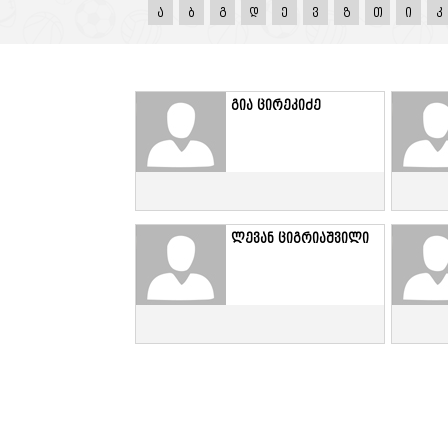
ა
ბ
გ
დ
ე
ვ
ზ
თ
ი
კ
გია ცირეკიძე
ლევან ციგრიაშვილი