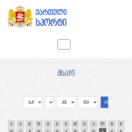
ქართული
სპორტი
Toggle
navigation
მსაჯი
ძიება
ა
ბ
გ
დ
ე
ვ
ზ
თ
ი
კ
ლ
მ
ნ