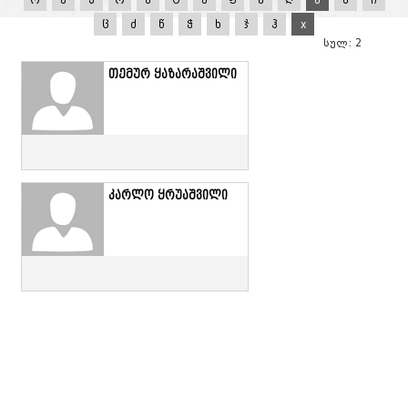
ო
პ
ჟ
რ
ს
ტ
უ
ფ
ქ
ღ
ყ
შ
ჩ
ც
ძ
წ
ჭ
ხ
ჯ
ჰ
x
სულ: 2
თემურ ყაზარაშვილი
კარლო ყრუაშვილი