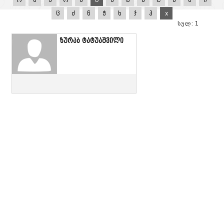
ო
პ
ჟ
რ
ს
ტ
უ
ფ
ქ
ღ
ყ
შ
ჩ
ც
ძ
წ
ჭ
ხ
ჯ
ჰ
x
სულ: 1
ზურაბ ტატუაშვილი