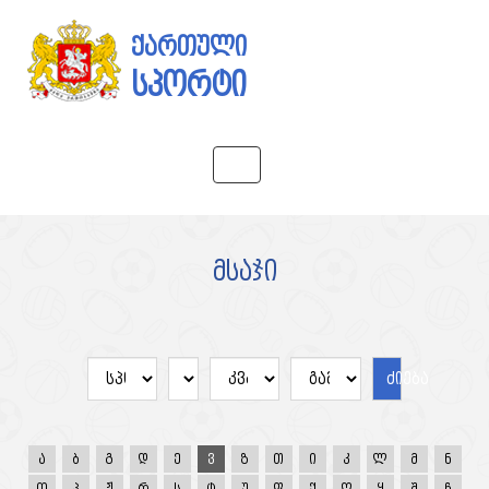
ქართული
სპორტი
Toggle
navigation
მსაჯი
ძიება
ა
ბ
გ
დ
ე
ვ
ზ
თ
ი
კ
ლ
მ
ნ