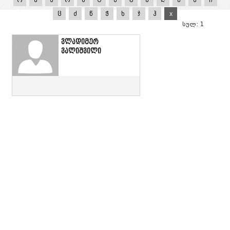
ო
პ
ჟ
რ
ს
ტ
უ
ფ
ქ
ღ
ყ
შ
ჩ
ც
ძ
წ
ჭ
ხ
ჯ
ჰ
x
სულ: 1
ვლადიმერ
ვალიშვილი