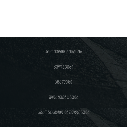
პროექტის შესახებ
კვლევები
ანალიზი
დოკუმენტაცია
საკონტაქტო ინფორმაცია