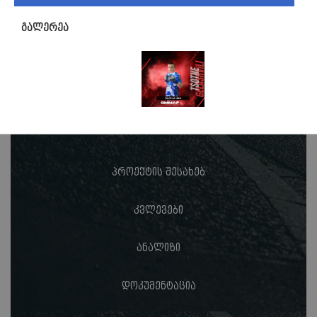
გალერეა
პროექტის შესახებ
კვლევები
ანალიზი
დოკუმენტაცია