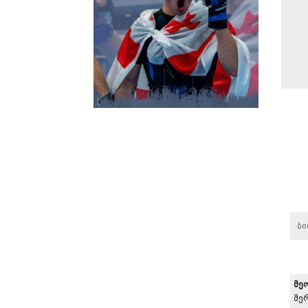
ბ
მე
შე