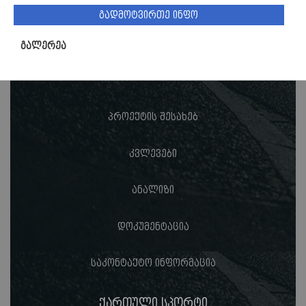
გადმოტვირთე ინფო
გალერეა
პროექტის შესახებ
კვლევები
ანალიზი
დოკუმენტაცია
საკონტაქტო ინფორმაცია
ქართული სპორტი