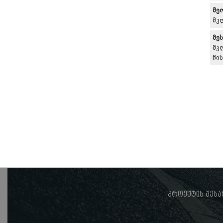
მე
მკ
მე
მკ
ჩი
პროექტის შესა