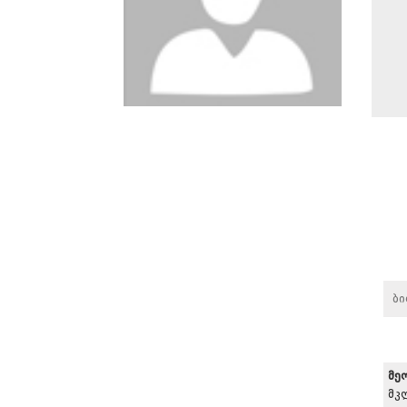
ბ
მე
მკ