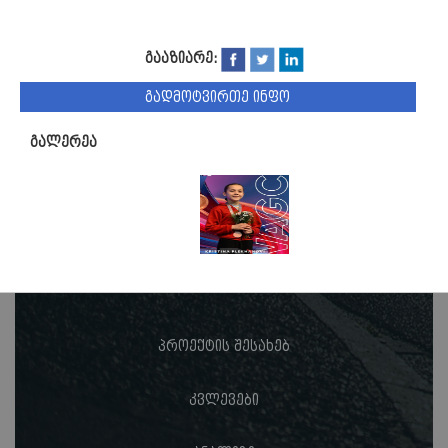
გააზიარე:
გადმოტვირთე ინფო
გალერეა
პროექტის შესახებ
კვლევები